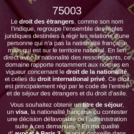
75003
Le
droit des étrangers
, comme son nom
l’indique, regroupe l’ensemble des règles
juridiques destinées à régir les relations d’une
personne qui n’a pas la nationalité française
mais qui est sur le territoire national. En lien
direct avec la nationalité des ressortissants, ce
domaine rapporte notamment aux normes en
vigueur concernant le
droit de la nationalité
,
et celles du
droit international privé
. Ce droit
est principalement régi par le code de l’entrée
et de séjour des étrangers et du droit d’asile.
Vous souhaitez obtenir un
titre de séjour
,
un
visa
, la nationalité française ou contester
une décision défavorable de l’administration
suite à ces demandes ? En ma qualité
d’
avocat à Paris 3
, je vous conseille dans