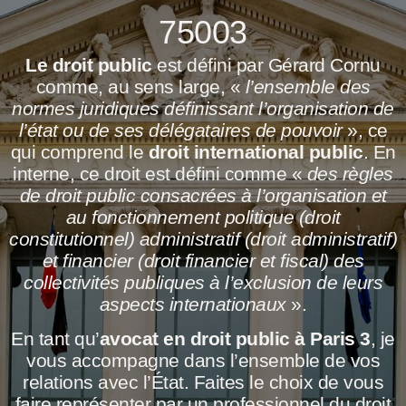
75003
Le droit public
est défini par Gérard Cornu
comme, au sens large, «
l’ensemble des
normes juridiques définissant l’organisation de
l’état ou de ses délégataires de pouvoir
», ce
qui comprend le
droit international public
. En
interne, ce droit est défini comme «
des règles
de droit public consacrées à l’organisation et
au fonctionnement politique (droit
constitutionnel) administratif (droit administratif)
et financier (droit financier et fiscal) des
collectivités publiques à l’exclusion de leurs
aspects internationaux
».
En tant qu’
avocat en droit public à Paris 3
, je
vous accompagne dans l’ensemble de vos
relations avec l’État. Faites le choix de vous
faire représenter par un professionnel du droit